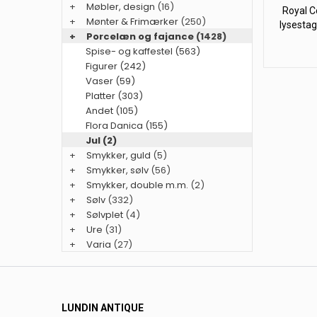
+
Møbler, design
(16)
Royal C
+
Mønter & Frimærker
(250)
lysestag
+
Porcelæn og fajance
(1428)
Spise- og kaffestel (563)
Figurer (242)
Vaser (59)
Platter (303)
Andet (105)
Flora Danica (155)
Jul (2)
+
Smykker, guld
(5)
+
Smykker, sølv
(56)
+
Smykker, double m.m.
(2)
+
Sølv
(332)
+
Sølvplet
(4)
+
Ure
(31)
+
Varia
(27)
LUNDIN ANTIQUE