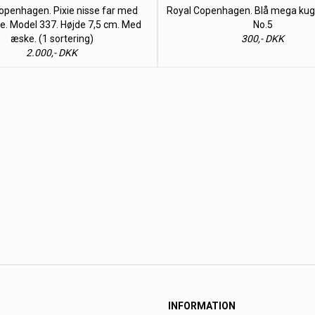
openhagen. Pixie nisse far med
Royal Copenhagen. Blå mega kugl
e. Model 337. Højde 7,5 cm. Med
No.5
æske. (1 sortering)
300,- DKK
2.000,- DKK
INFORMATION