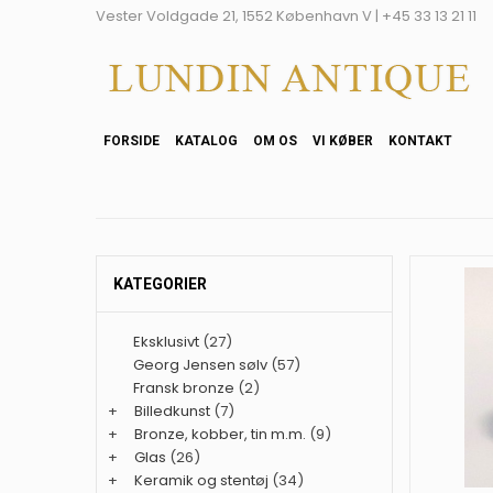
Vester Voldgade 21, 1552 København V | +45 33 13 21 11
FORSIDE
KATALOG
OM OS
VI KØBER
KONTAKT
KATEGORIER
Eksklusivt
(27)
Georg Jensen sølv
(57)
Fransk bronze
(2)
+
Billedkunst
(7)
+
Bronze, kobber, tin m.m.
(9)
+
Glas
(26)
+
Keramik og stentøj
(34)