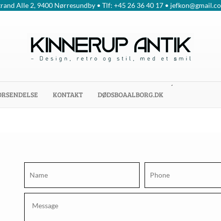
trand Alle 2, 9400 Nørresundby • Tlf: +45 26 36 40 17 • jefkon@gmail.c
´
ORSENDELSE
KONTAKT
DØDSBOAALBORG.DK