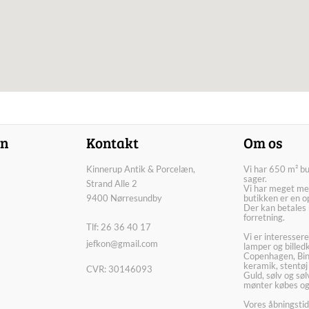
on
Kontakt
Om os
Kinnerup Antik & Porcelæn,
Vi har 650 m² b
sager.
Strand Alle 2
Vi har meget me
9400 Nørresundby
butikken er en o
Der kan betales 
forretning.
Tlf: 26 36 40 17
Vi er interesser
jefkon@gmail.com
lamper og billed
Copenhagen, Bin
keramik, stentøj
CVR: 30146093
Guld, sølv og sø
mønter købes og
Vores åbningstid