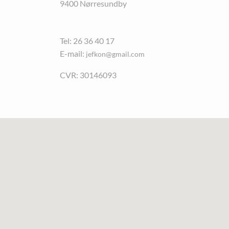
9400 Nørresundby
Tel: 26 36 40 17
E-mail:
jefkon@gmail.com
CVR: 30146093