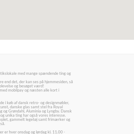
utikslokale med mange spændende ting og
re end det, der kan ses på hjemmesiden, så
plevelse og besøget værd!
med mobilpay og næsten alle kort i
ede i køb af dansk retro- og designmøbler,
kunst, danske glas samt stel fra Royal
g og Grøndahl, Aluminia og Lyngby. Dansk
 og unika ting har også vores interesse.
lvplet, gammelt legetøj samt frimærker og
så.
er er hver onsdag og lørdag kl. 11.00 -