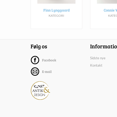
Finn Lynggaard
Connie 
KATEGORI
KATE
Følg os
Informati
Sidste nye
Facebook
Kontakt
E-mail