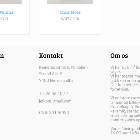
Walther
Chris Moes
GORI
KATEGORI
on
Kontakt
Om os
Kinnerup Antik & Porcelæn,
Vi har 650 m² b
sager.
Strand Alle 2
Vi har meget me
9400 Nørresundby
butikken er en o
Der kan betales 
forretning.
Tlf: 26 36 40 17
Vi er interesser
jefkon@gmail.com
lamper og billed
Copenhagen, Bin
keramik, stentøj
CVR: 30146093
Guld, sølv og sø
mønter købes og
Vores åbningstid
16.00 samt efter