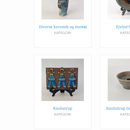
Diverse keramik og stentøj
Ejvind 
KATEGORI
KATE
Knabstrup
Knabstrup G
KATEGORI
KATE