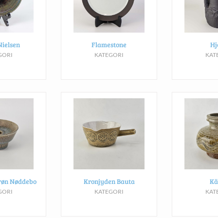
Nielsen
Flamestone
Hj
GORI
KATEGORI
KAT
røn Nøddebo
Kronjyden Bauta
Kä
GORI
KATEGORI
KAT