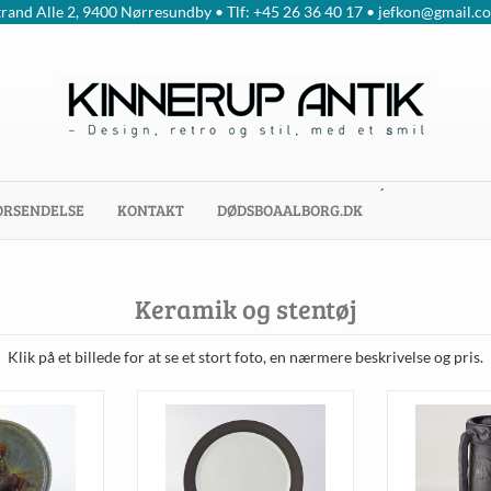
trand Alle 2, 9400 Nørresundby • Tlf: +45 26 36 40 17 • jefkon@gmail.c
´
ORSENDELSE
KONTAKT
DØDSBOAALBORG.DK
Keramik og stentøj
Klik på et billede for at se et stort foto, en nærmere beskrivelse og pris.