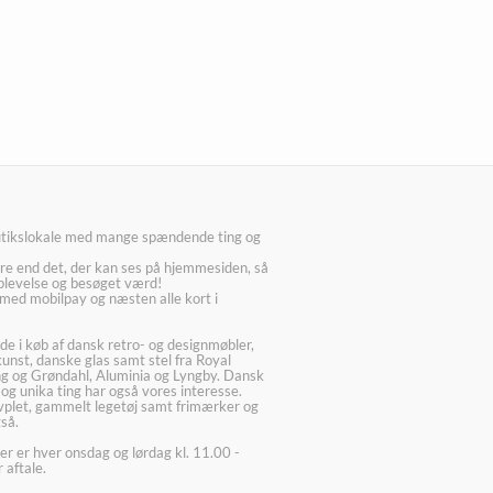
utikslokale med mange spændende ting og
re end det, der kan ses på hjemmesiden, så
plevelse og besøget værd!
med mobilpay og næsten alle kort i
ede i køb af dansk retro- og designmøbler,
kunst, danske glas samt stel fra Royal
g og Grøndahl, Aluminia og Lyngby. Dansk
 og unika ting har også vores interesse.
lvplet, gammelt legetøj samt frimærker og
så.
er er hver onsdag og lørdag kl. 11.00 -
 aftale.