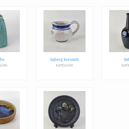
bo
Syberg keramik
Sø
GORI
KATEGORI
KAT