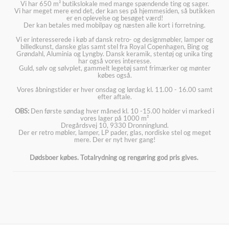
Vi har 650 m² butikslokale med mange spændende ting og sager.
Vi har meget mere end det, der kan ses på hjemmesiden, så butikken
er en oplevelse og besøget værd!
Der kan betales med mobilpay og næsten alle kort i forretning.
Vi er interesserede i køb af dansk retro- og designmøbler, lamper og
billedkunst, danske glas samt stel fra Royal Copenhagen, Bing og
Grøndahl, Aluminia og Lyngby. Dansk keramik, stentøj og unika ting
har også vores interesse.
Guld, sølv og sølvplet, gammelt legetøj samt frimærker og mønter
købes også.
Vores åbningstider er hver onsdag og lørdag kl. 11.00 - 16.00 samt
efter aftale.
OBS:
Den første søndag hver måned kl. 10 -15.00 holder vi marked i
vores lager på 1000 m²
Dregårdsvej 10, 9330 Dronninglund.
Der er retro møbler, lamper, LP pader, glas, nordiske stel og meget
mere. Der er nyt hver gang!
Dødsboer købes. Totalrydning og rengøring god pris gives.