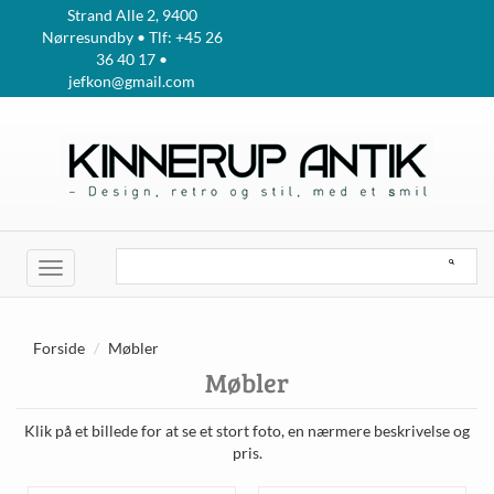
Strand Alle 2, 9400
Nørresundby • Tlf: +45 26
36 40 17 •
jefkon@gmail.com
Toggle
navigation
Forside
Møbler
Møbler
Klik på et billede for at se et stort foto, en nærmere beskrivelse og
pris.