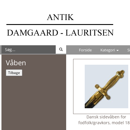
Forside
Kategori
S
Våben
Tilbage
Dansk sidevåben for
fodfolk/gravkors, model 1