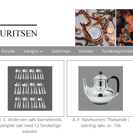
Forside
Kategori
Sidste Nye
Kontakt
Forsikring/Vurde
. C. Andersen sølv barnebestik,
A. F. Rasmussen; Thekande i
komplet sæt med 12 forskellige
sterling sølv, nr. 156
eventyr