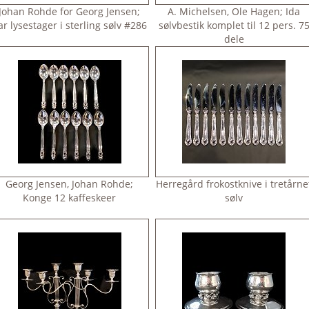
Johan Rohde for Georg Jensen;
A. Michelsen, Ole Hagen; Ida
ar lysestager i sterling sølv #286
sølvbestik komplet til 12 pers. 7
dele
Georg Jensen, Johan Rohde;
Herregård frokostknive i tretårne
Konge 12 kaffeskeer
sølv