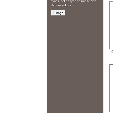
synes, det er synd at smelte den
danske kulturarv!
Tilbage