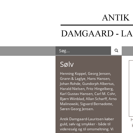
Sølv
Henning Koppel, Georg Jensen,
Grann & Laglye, Hans Hansen,
Johan Rohde, Gundorph Albertus,
Harald Nielsen, Fritz Hingelberg,
Karl Gustav Hansen, Carl M. Cohr,
Bjørn Wiinblad, Allan Scharff, Arno
Malinowski, Sigvard Bernadotte,
Søren Georg Jensen.
Antik Damgaard-Lauritsen køber
H
guld, sølv og smykker - både til
videresalg og til omsmeltning. Vi