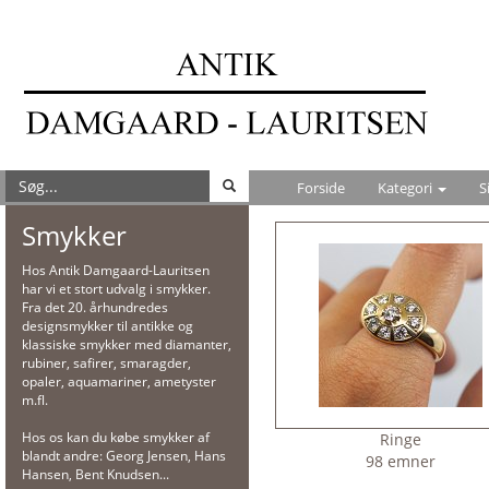
Forside
Kategori
S
Smykker
Hos Antik Damgaard-Lauritsen
har vi et stort udvalg i smykker.
Fra det 20. århundredes
designsmykker til antikke og
klassiske smykker med diamanter,
rubiner, safirer, smaragder,
opaler, aquamariner, ametyster
m.fl.
Hos os kan du købe smykker af
Ringe
blandt andre: Georg Jensen, Hans
98 emner
Hansen, Bent Knudsen...