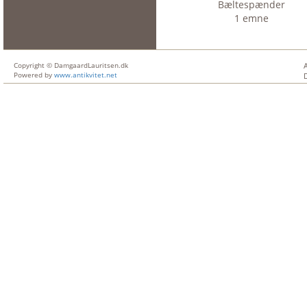
Bæltespænder
1 emne
Copyright © DamgaardLauritsen.dk
Powered by
www.antikvitet.net