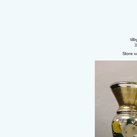
til
V
Store v