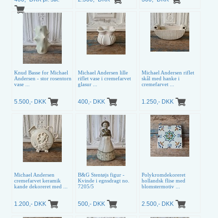
Knud Basse for Michael
Michael Andersen lille
Michael Andersen riflet
Andersen - stor rosentorn
riflet vase i cremefarvet
skål med hanke i
vase ...
glasur ...
cremefarvet ...
5.500,- DKK
400,- DKK
1.250,- DKK
Michael Andersen
B&G Stentøjs figur -
Polykromdekoreret
cremefarvet keramik
Kvinde i egnsdragt no.
hollandsk flise med
kande dekoreret med ...
7205/5
blomstermotiv ...
1.200,- DKK
500,- DKK
2.500,- DKK