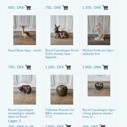
650,- DKK
750,- DKK
1.200,- DKK
Knud Basse figur - struds
Royal Copenhagen Knud
Michael Andersen figur -
Kyhn stentøjs figur -
stejlende hest
liggende ...
750,- DKK
1.200,- DKK
2.000,- DKK
Royal Copenhagen
Valdemar Petersen for
Royal Copenhagen figur
stentøjsfigur stående
B&G stentøjsvase no.
i Sung glaseret stentøj i
bjørn af Knud ...
2725
form af ...
Lager: 2
400,- DKK pr. stk.
2.500,- DKK
300,- DKK