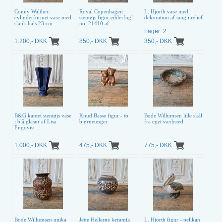
Conny Walther
Royal Copenhagen
L. Hjorth vase med
cylinderformet vase med
stentøjs figur edderfugl
dekoration af tang i relief
slank hals 23 cm.
no. 21410 af ...
Lager: 2
1.200,- DKK
850,- DKK
350,- DKK
B&G kantet stentøjs vase
Knud Basse figur - to
Bode Willumsen lille skål
i blå glasur af Lisa
bjørneunger
fra eget værksted
Engqvist ...
1.000,- DKK
475,- DKK
775,- DKK
Bode Willumsen unika
Jette Hellerøe keramik
L. Hjorth figur - pelikan