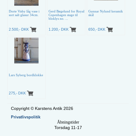
Dorte Visby låg vase i
Gerd Bøgelund for Royal
Gunnar Nylund keramik
sort salt glasur 34cm.
Copenhagen stage til
skål
bloklys no. ...
2.500,- DKK
1.200,- DKK
650,- DKK
Lars Syberg bordklokke
275,- DKK
Copyright © Karstens Antik 2026
Privatlivspolitik
Åbningstider
Torsdag 11-17