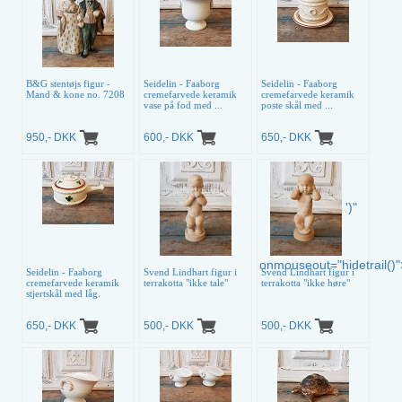
B&G stentøjs figur -
Seidelin - Faaborg
Seidelin - Faaborg
Mand & kone no. 7208
cremefarvede keramik
cremefarvede keramik
vase på fod med ...
poste skål med ...
950,- DKK
600,- DKK
650,- DKK
')"
onmouseout="hidetrail()"
Seidelin - Faaborg
Svend Lindhart figur i
Svend Lindhart figur i
cremefarvede keramik
terrakotta "ikke tale"
terrakotta "ikke høre"
stjertskål med låg.
650,- DKK
500,- DKK
500,- DKK