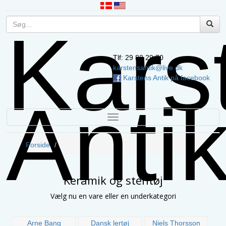
Kars
Tlf: 29 88 29 70
karstensantik@live.dk
Karstens Antik på facebook
Anti
TOGGLE
NAVIGATION
Forside
Keramik og stentøj
Vælg nu en vare eller en underkategori
Arne Bang
Dansk lertøj
Niels Thorsson