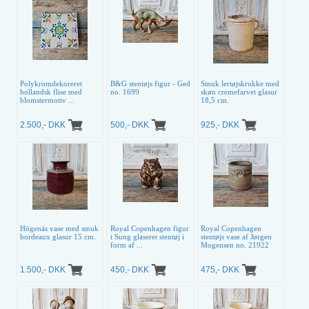
Polykromdekoreret
B&G stentøjs figur - Ged
Smuk lertøjskrukke med
hollandsk flise med
no. 1699
skøn cremefarvet glasur
blomstermotiv ...
18,5 cm.
2.500,- DKK
500,- DKK
925,- DKK
Högenäs vase med smuk
Royal Copenhagen figur
Royal Copenhagen
bordeaux glasur 15 cm.
i Sung glaseret stentøj i
stentøjs vase af Jørgen
form af ...
Mogensen no. 21922
1.500,- DKK
450,- DKK
475,- DKK