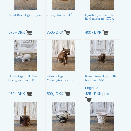
Knud Basse figur - bjørn
Conny Walther skål
Hjorth figur - kvinde i
hvid glasur no. 573A
575,- DKK
750,- DKK
400,- DKK
Hjorth figur - flodhest i
Søholm figur -
Knud Basse figur - lille
hvid glasur no. 646
Vaskebjørn med fisk
bjørn no. 3/55
Lager: 2
450,- DKK
500,- DKK
425,- DKK pr. stk.