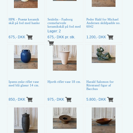
HPK - Præstø keramik
Seidelin - Faaborg
Peder Hald for Michael
skål på fod med hanke
cremefarvede
Andersen skildpadde no.
keramikskål på fod med
6042
...
Lager: 2
675,- DKK
675,- DKK pr. stk.
1.200,- DKK
Ipsens enke riflet vase
Hjorth riflet vase 18 cm.
Harald Salomon for
med blå glasur 14 cm.
Rörstrand figur af
Bacchus
850,- DKK
975,- DKK
5.800,- DKK