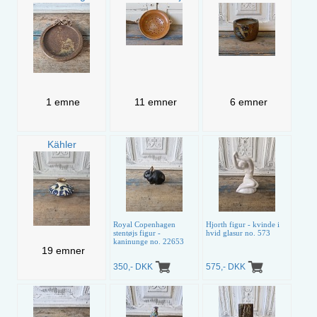
1 emne
11 emner
6 emner
Kähler
Royal Copenhagen
Hjorth figur - kvinde i
stentøjs figur -
hvid glasur no. 573
kaninunge no. 22653
19 emner
350,- DKK
575,- DKK