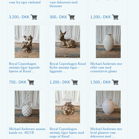
vase fra eget værksted
vase dekoreret med
blomster
3.200,- DKK
300,- DKK
1.200,- DKK
Royal Copenhagen
Royal Copenhagen Knud
Michael Andersen stor
stentøjs figur legende
Kyhn stentøjs figur -
riflet vase med
bjørne af Knud ...
liggende ...
cremefarvet glasur
750,- DKK
1.200,- DKK
1.500,- DKK
Michael Andersen ananas
Royal Copenhagen
Michael Andersen stor
kande no. 4621R
stentøjs figur bjørn med
hvid glaseret vase
unge af Knud ...
dekoreret med ...