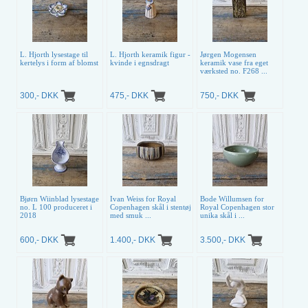
L. Hjorth lysestage til
L. Hjorth keramik figur -
Jørgen Mogensen
kertelys i form af blomst
kvinde i egnsdragt
keramik vase fra eget
værksted no. F268 ...
300,- DKK
475,- DKK
750,- DKK
Bjørn Wiinblad lysestage
Ivan Weiss for Royal
Bode Willumsen for
no. L 100 produceret i
Copenhagen skål i stentøj
Royal Copenhagen stor
2018
med smuk ...
unika skål i ...
600,- DKK
1.400,- DKK
3.500,- DKK