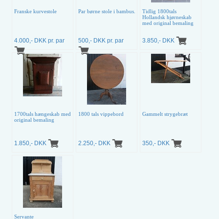
Franske kurvestole
Par børne stole i bambus.
Tidlig 1800tals
Hollandsk hjørneskab
med original bemaling
4.000,- DKK pr. par
500,- DKK pr. par
3.850,- DKK
1700tals hængeskab med
1800 tals vippebord
Gammelt strygebræt
original bemaling
1.850,- DKK
2.250,- DKK
350,- DKK
Servante