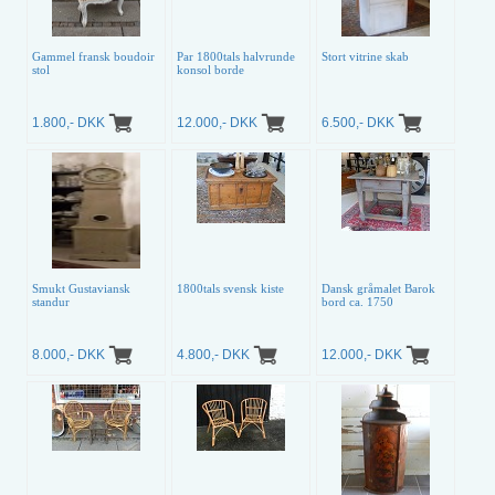
Gammel fransk boudoir
Par 1800tals halvrunde
Stort vitrine skab
stol
konsol borde
1.800,- DKK
12.000,- DKK
6.500,- DKK
Smukt Gustaviansk
1800tals svensk kiste
Dansk gråmalet Barok
standur
bord ca. 1750
8.000,- DKK
4.800,- DKK
12.000,- DKK