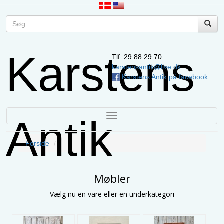
Karstens
Tlf: 29 88 29 70
karstensantik@live.dk
Karstens Antik på facebook
TOGGLE
Antik
NAVIGATION
Forside
Møbler
Vælg nu en vare eller en underkategori