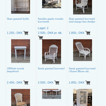
Skøn gammel hylde.
Smukke gamle svenske
Skøn gammel kurvestol
kurvestole
med mange fine detaljer
Lager: 2
1.250,- DKK
2.500,- DKK pr. stk.
1.850,- DKK
1800tals svensk
Smuk gammel kurvestol
Smuk gammel kurvestol
lampebord
i Karen Blixen stil.
2.450,- DKK
2.500,- DKK
1.850,- DKK