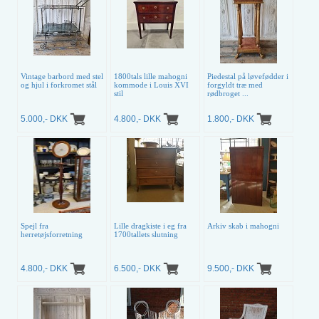
Vintage barbord med stel
1800tals lille mahogni
Piedestal på løvefødder i
og hjul i forkromet stål
kommode i Louis XVI
forgyldt træ med
stil
rødbroget ...
5.000,- DKK
4.800,- DKK
1.800,- DKK
Spejl fra
Lille dragkiste i eg fra
Arkiv skab i mahogni
herretøjsforretning
1700tallets slutning
4.800,- DKK
6.500,- DKK
9.500,- DKK