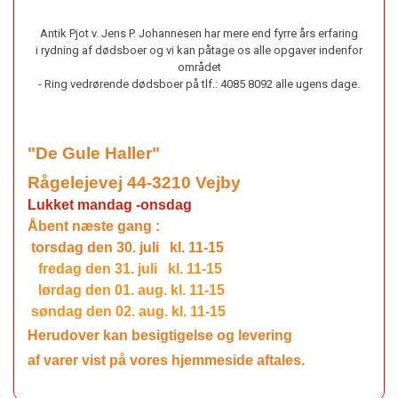
Antik Pjot v. Jens P. Johannesen har mere end fyrre års erfaring
i rydning af dødsboer og vi kan påtage os alle opgaver indenfor
området
- Ring vedrørende dødsboer på tlf.: 4085 8092 alle ugens dage.
"De Gule Haller"
Rågelejevej 44-3210 Vejby
Lukket mandag -onsdag
Åbent næste gang :
torsdag den 30. juli kl. 11-15
fredag den 31. juli kl. 11-15
lørdag den 01. aug. kl. 11-15
søndag den 02. aug. kl. 11-15
Herudover kan besigtigelse og l
evering
af
varer vist
på vores hjemmeside aftales.