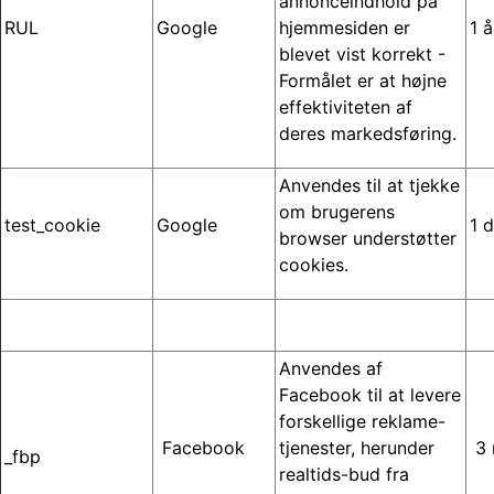
annonceindhold på
RUL
Google
hjemmesiden er
1 å
blevet vist korrekt -
Formålet er at højne
effektiviteten af
deres markedsføring.
Anvendes til at tjekke
om brugerens
test_cookie
Google
1 
browser understøtter
cookies.
Anvendes af
Facebook til at levere
forskellige reklame-
Facebook
tjenester, herunder
3 
_fbp
realtids-bud fra