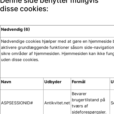
Denne side benytter muligvis
disse cookies:
Nødvendig (6)
Nødvendige cookies hjælper med at gøre en hjemmeside 
aktivere grundlæggende funktioner såsom side-navigation
sikre områder af hjemmesiden. Hjemmesiden kan ikke fung
uden disse cookies.
Navn
Udbyder
Formål
U
Bevarer
brugertilstand på
ASPSESSIONID#
Antikvitet.net
S
tværs af
sideforespørgsler.