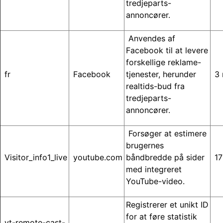
tredjeparts-
annoncører.
Anvendes af
Facebook til at levere
forskellige reklame-
fr
Facebook
tjenester, herunder
3 
realtids-bud fra
tredjeparts-
annoncører.
Forsøger at estimere
brugernes
Visitor_info1_live
youtube.com
båndbredde på sider
17
med integreret
YouTube-video.
Registrerer et unikt ID
for at føre statistik
yt-remote-cast-