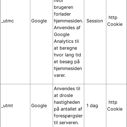
hvor
brugeren
forlader
http
_utmc
Google
hjemmesiden.
Session
Cookie
Anvendes af
Google
Analytics til
at beregne
hvor lang tid
et besøg på
hjemmesiden
varer.
Anvendes til
at drosle
hastigheden
http
_utmt
Google
1 dag
på antallet af
Cookie
forespørgsler
til serveren.