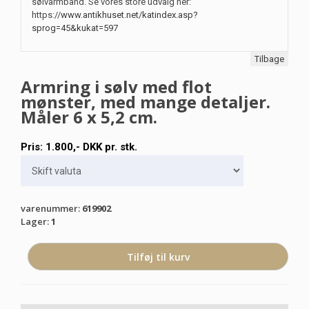
sølvarmbånd. Se vores store udvalg her:
https://
www.antikhuset.net/katindex.asp?
sprog=45&kukat=597
Tilbage
Armring i sølv med flot
mønster, med mange detaljer.
Måler 6 x 5,2 cm.
Pris:
1.800
,-
DKK
pr. stk.
varenummer
:
619902
Lager
:
1