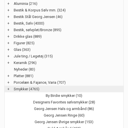
+
Aluminia
(216)
+
Bestik & Korpus Sølv mm.
(324)
+
Bestik Stål Georg Jensen
(46)
+
Bestik, Sølv
(4000)
+
Bestik, sølvplet/Bronze
(895)
+
Drikke glas
(889)
+
Figurer
(825)
+
Glas
(363)
+
Jule ting / Legetøj
(315)
+
Keramik
(296)
Nyheder
(83)
+
Platter
(881)
+
Porcelæn & Fajance, Varia
(707)
+
Smykker
(4765)
By Birdie smykker (10)
Designers Favorites sølvsmykker (28)
Georg Jensen Hals og armbånd (86)
Georg Jensen Ringe (60)
Georg Jensen Øvrige smykker (153)