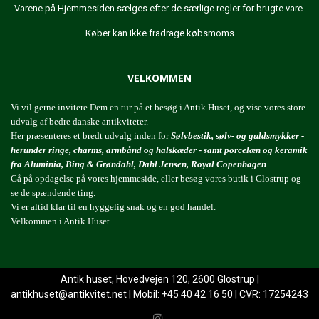
Varene på Hjemmesiden sælges efter de særlige regler for brugte vare.
Køber kan ikke fradrage købsmoms
VELKOMMEN
Vi vil gerne invitere Dem en tur på et besøg i Antik Huset, og vise vores store
udvalg af bedre danske antikviteter.
Her præsenteres et bredt udvalg inden for
Sølvbestik, sølv- og guldsmykker -
herunder ringe, charms, armbånd og halskæder - samt porcelæn og keramik
fra Aluminia, Bing & Grøndahl, Dahl Jensen, Royal Copenhagen
.
Gå på opdagelse på vores hjemmeside, eller besøg vores butik i Glostrup og
se de spændende ting.
Vi er altid klar til en hyggelig snak og en god handel.
Velkommen i Antik Huset
Antik huset, Hovedvejen 120, 2600 Glostrup |
antikhuset@antikvitet.net
| Mobil: +45 40 42 16 50 | CVR: 17254243