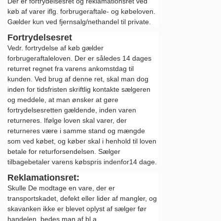
Der er fortrydelsesret og reklamationsret ved
køb af varer iflg. forbrugeraftale- og købeloven.
Gælder kun ved fjernsalg/nethandel til private.
Fortrydelsesret
Vedr. fortrydelse af køb gælder
forbrugeraftaleloven. Der er således 14 dages
returret regnet fra varens ankomstdag til
kunden. Ved brug af denne ret, skal man dog
inden for tidsfristen skriftlig kontakte sælgeren
og meddele, at man ønsker at gøre
fortrydelsesretten gældende, inden varen
returneres. Ifølge loven skal varer, der
returneres være i samme stand og mængde
som ved købet, og køber skal i henhold til loven
betale for returforsendelsen. Sælger
tilbagebetaler varens købspris indenfor14 dage.
Reklamationsret:
Skulle De modtage en vare, der er
transportskadet, defekt eller lider af mangler, og
skavanken ikke er blevet oplyst af sælger før
handelen, bedes man af bl.a.