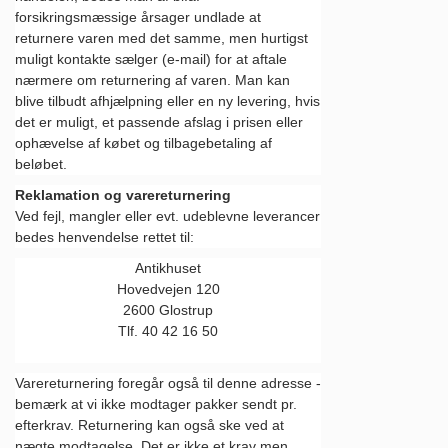
forsikringsmæssige årsager undlade at
returnere varen med det samme, men hurtigst
muligt kontakte sælger (e-mail) for at aftale
nærmere om returnering af varen. Man kan
blive tilbudt afhjælpning eller en ny levering, hvis
det er muligt, et passende afslag i prisen eller
ophævelse af købet og tilbagebetaling af
beløbet.
Reklamation og varereturnering
Ved fejl, mangler eller evt. udeblevne leverancer
bedes henvendelse rettet til:
Antikhuset
Hovedvejen 120
2600 Glostrup
Tlf. 40 42 16 50
Varereturnering foregår også til denne adresse -
bemærk at vi ikke modtager pakker sendt pr.
efterkrav. Returnering kan også ske ved at
nægte modtagelse. Det er ikke et krav men