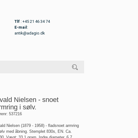
Tlf
: +45 21 46 34 74
E-mail
:
antik@adagio.dk
vald Nielsen - snoet
rmring i sølv.
renr:
537216
ald Nielsen (1879 - 1958) - fladsnoet armring
sølv med åbning. Stemplet 830s, EN. Ca.
30. Vægt: 33,1 gram. Indre diameter. 6,7