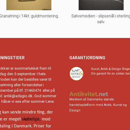
Granatring i 14kt. guldmontering.
Sølvsmedien - slipsenål i sterlin
sølv.
NINGSTIDER
GARANTIORDNING
tikken er sommerlukket frem til
Kunst, Antik & Design Ringe
rdag den 5 september. I hele
Din garanti for en sikker ha
ioden kan der bestilles varer til
entning eller forsendelse i
ptember på tlf. 21463474 eller på
il: antik@adagio.dk. God sommer
Medlem af Danmarks største
g håber vi ses efter sommer Lene.
handelsplatform med Antik, Kunst og
Design
g kan sende mindre ting, der
ke er meget
skøbelige,
mod
taling i Danmark. Priser for