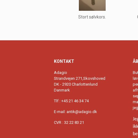
Stort sølvkors.
KONTAKT
ÅB
Adagio
Bu
Strandvejen 271,Skovshoved
lø
DK - 2920 Charlottenlund
per
Danmark
afh
se
Tlf : +45 21 46 34 74
ma
je
E-mail: antik@adagio.dk
Je
CVR : 32 22 83 21
ik
be