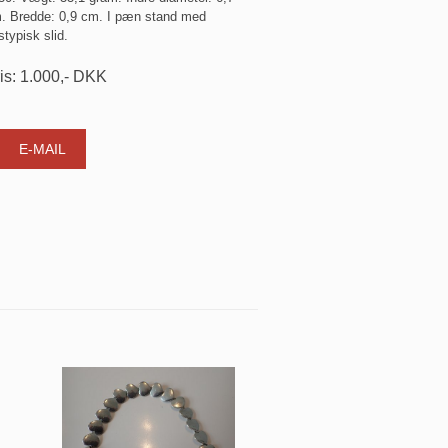
. Bredde: 0,9 cm. I pæn stand med
stypisk slid.
is:
1.000
,-
DKK
E-MAIL