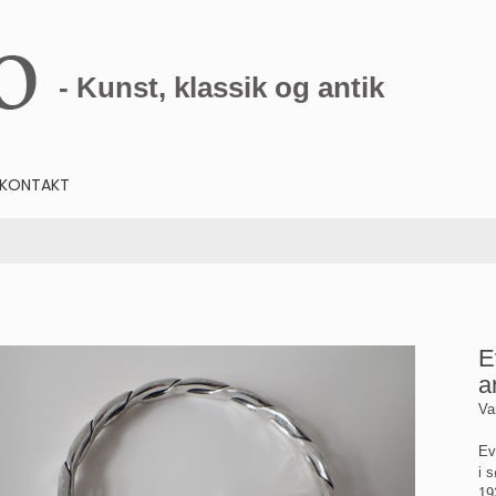
- Kunst, klassik og antik
KONTAKT
E
a
Va
Ev
i 
19