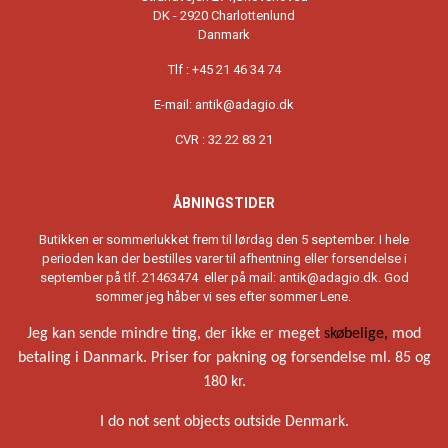
DK - 2920 Charlottenlund
Danmark
Tlf : +45 21 46 34 74
E-mail: antik@adagio.dk
CVR : 32 22 83 21
ÅBNINGSTIDER
Butikken er sommerlukket frem til lørdag den 5 september. I hele
perioden kan der bestilles varer til afhentning eller forsendelse i
september på tlf. 21463474 eller på mail: antik@adagio.dk. God
sommer jeg håber vi ses efter sommer Lene.
Jeg kan sende mindre ting, der ikke er meget
skøbelige,
mod
betaling i Danmark. Priser for pakning og forsendelse ml. 85 og
180 kr.
I do not sent objects outside Denmark.