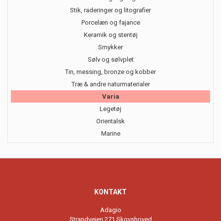
Stik, raderinger og litografier
Porcelæn og fajance
Keramik og stentøj
Smykker
Sølv og sølvplet
Tin, messing, bronze og kobber
Træ & andre naturmaterialer
Varia
Legetøj
Orientalsk
Marine
KONTAKT
Adagio
Strandvejen 271,Skovshoved