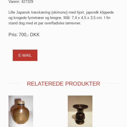
Varenr:
427329
Lille Japansk træskæring (okimono) med hjort, japsndk klippede
og krogede fyrretræer og bregne. Mål: 7,4 x 4,5 x 3,5 cm. I fin
stand dog med et par overfladiske tørrevner.
Pris:
700
,-
DKK
E-MAIL
RELATEREDE PRODUKTER