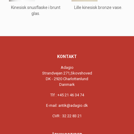
Kinesisk snusflaske i brunt
Lille kinesisk bronze vase.
glas.
KONTAKT
Adagio
Strandvejen 271,Skovshoved
DK - 2920 Charlottenlund
Danmark
Tlf : +45 21 46 34 74
E-mail: antik@adagio.dk
CVR : 32 22 83 21