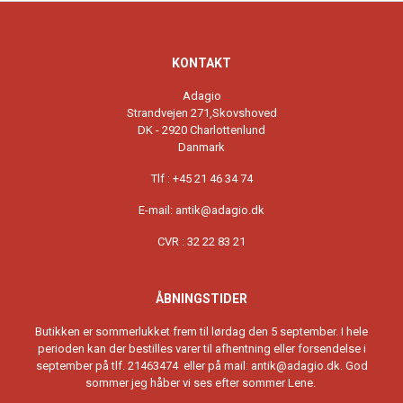
KONTAKT
Adagio
Strandvejen 271,Skovshoved
DK - 2920 Charlottenlund
Danmark
Tlf : +45 21 46 34 74
E-mail: antik@adagio.dk
CVR : 32 22 83 21
ÅBNINGSTIDER
Butikken er sommerlukket frem til lørdag den 5 september. I hele
perioden kan der bestilles varer til afhentning eller forsendelse i
september på tlf. 21463474 eller på mail: antik@adagio.dk. God
sommer jeg håber vi ses efter sommer Lene.