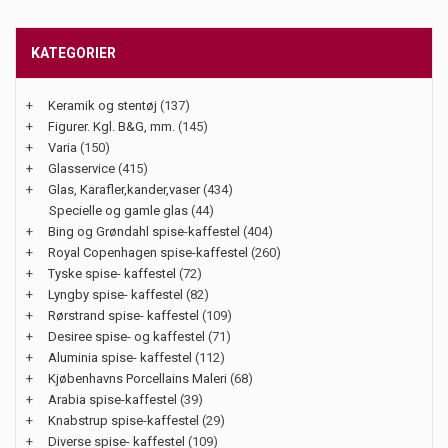
KATEGORIER
+
Keramik og stentøj
(137)
+
Figurer. Kgl. B&G, mm.
(145)
+
Varia
(150)
+
Glasservice
(415)
+
Glas, Karafler,kander,vaser
(434)
Specielle og gamle glas
(44)
+
Bing og Grøndahl spise-kaffestel
(404)
+
Royal Copenhagen spise-kaffestel
(260)
+
Tyske spise- kaffestel
(72)
+
Lyngby spise- kaffestel
(82)
+
Rørstrand spise- kaffestel
(109)
+
Desiree spise- og kaffestel
(71)
+
Aluminia spise- kaffestel
(112)
+
Kjøbenhavns Porcellains Maleri
(68)
+
Arabia spise-kaffestel
(39)
+
Knabstrup spise-kaffestel
(29)
+
Diverse spise- kaffestel
(109)