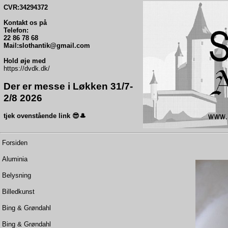
CVR:34294372
Kontakt os på
Telefon:
22 86 78 68
Mail:slothantik@gmail.com
Hold øje med
https://dvdk.dk/
Der er messe i Løkken 31/7-
2/8 2026
tjek ovenstående link 😎🎩
Forsiden
Aluminia
Belysning
Billedkunst
Bing & Grøndahl
Bing & Grøndahl