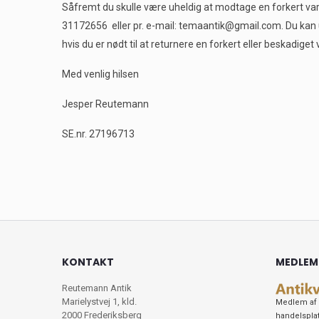
Såfremt du skulle være uheldig at modtage en forkert vare i
31172656 eller pr. e-mail: temaantik@gmail.com. Du kan ud
hvis du er nødt til at returnere en forkert eller beskadiget
Med venlig hilsen
Jesper Reutemann
SE.nr. 27196713
KONTAKT
MEDLEM
Reutemann Antik
Marielystvej 1, kld.
Medlem af 
2000 Frederiksberg
handelspla