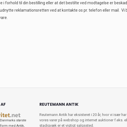
 forhold til din bestilling eller at det bestilte ved modtagelse er beskad
nytte reklamationsretten ved at kontakte os pr. telefon eller mail. Vi 
 vare.
 AF
REUTEMANN ANTIK
Reutemann Antik har eksisteret i 20 år, hvor vi især har
vores varer på webshop og internet auktioner f.eks. 
Danmarks største
stadigvæk er et vigtigt salgssted.
tform med Antik,