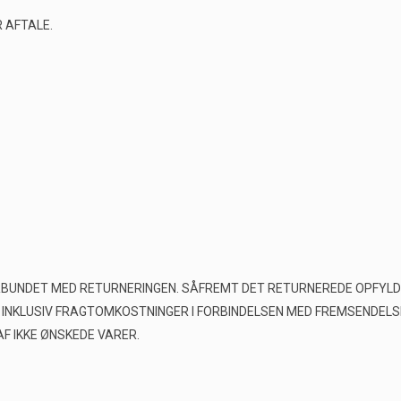
R AFTALE.
RBUNDET MED RETURNERINGEN. SÅFREMT DET RETURNEREDE OPFYLDE
 INKLUSIV FRAGTOMKOSTNINGER I FORBINDELSEN MED FREMSENDELSE
F IKKE ØNSKEDE VARER.