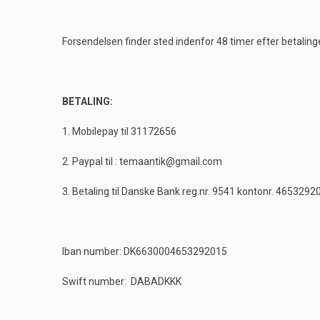
Forsendelsen finder sted indenfor 48 timer efter betaling
BETALING:
1. Mobilepay til 31172656
2. Paypal til : temaantik@gmail.com
3. Betaling til Danske Bank reg.nr. 9541 kontonr. 4653292
Iban number: DK6630004653292015
Swift number: DABADKKK