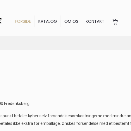
FORSIDE
KATALOG
OM OS
KONTAKT
000 Frederiksberg.
punkt betaler køber selv forsendelsesomkostningerne med mindre andet
 betales ikke ekstra for emballage. Ønskes forsendelse med et bestemt