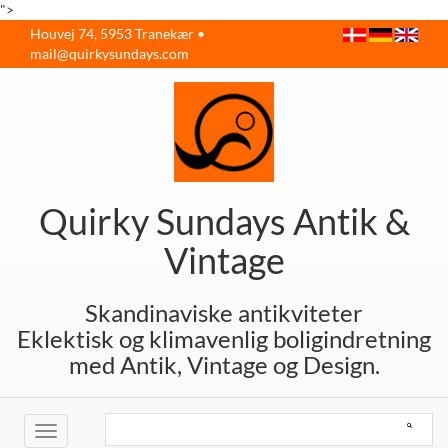
">
Houvej 74, 5953 Tranekær •
mail@quirkysundays.com
Quirky Sundays Antik &
Vintage
Skandinaviske antikviteter
Eklektisk og klimavenlig boligindretning
med Antik, Vintage og Design.
Toggle