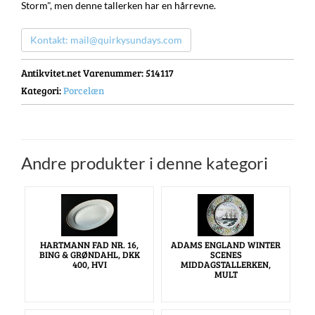
Storm", men denne tallerken har en hårrevne.
Kontakt: mail@quirkysundays.com
Antikvitet.net Varenummer
: 514117
Kategori:
Porcelæn
Andre produkter i denne kategori
HARTMANN FAD NR. 16,
ADAMS ENGLAND WINTER
BING & GRØNDAHL, DKK
SCENES
400, HVI
MIDDAGSTALLERKEN,
MULT