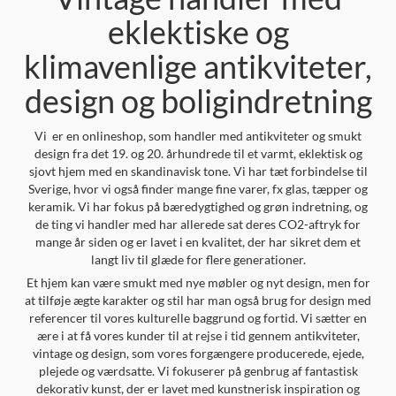
eklektiske og
klimavenlige antikviteter,
design og boligindretning
Vi er en onlineshop, som handler med antikviteter og smukt
design fra det 19. og 20. århundrede til et varmt, eklektisk og
sjovt hjem med en skandinavisk tone. Vi har tæt forbindelse til
Sverige, hvor vi også finder mange fine varer, fx glas, tæpper og
keramik. Vi har fokus på bæredygtighed og grøn indretning, og
de ting vi handler med har allerede sat deres CO2-aftryk for
mange år siden og er lavet i en kvalitet, der har sikret dem et
langt liv til glæde for flere generationer.
Et hjem kan være smukt med nye møbler og nyt design, men for
at tilføje ægte karakter og stil har man også brug for design med
referencer til vores kulturelle baggrund og fortid. Vi sætter en
ære i at få vores kunder til at rejse i tid gennem antikviteter,
vintage og design, som vores forgængere producerede, ejede,
plejede og værdsatte. Vi fokuserer på genbrug af fantastisk
dekorativ kunst, der er lavet med kunstnerisk inspiration og