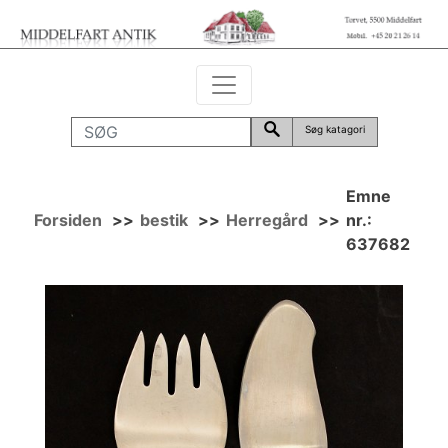
Søg katagori
Emne
Forsiden
>>
bestik
>>
Herregård
>>
nr.:
637682