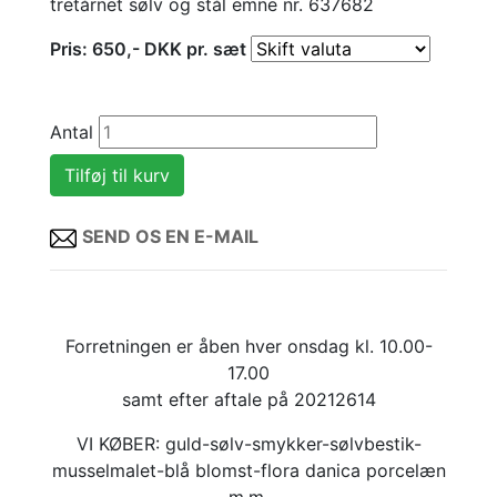
tretårnet sølv og stål emne nr. 637682
Pris:
650
,-
DKK
pr. sæt
Antal
SEND OS EN E-MAIL
Forretningen er åben hver onsdag kl. 10.00-
17.00
samt efter aftale på 20212614
VI KØBER: guld-sølv-smykker-sølvbestik-
musselmalet-blå blomst-flora danica porcelæn
m.m.