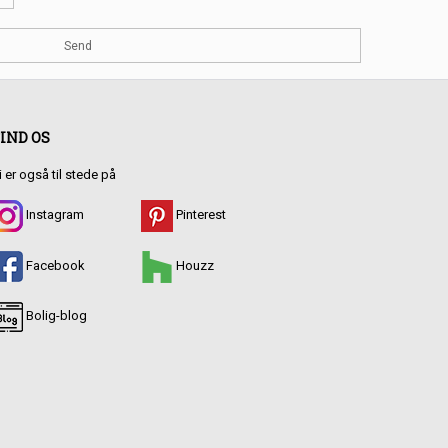
IND OS
i er også til stede på
Instagram
Pinterest
Facebook
Houzz
Bolig-blog