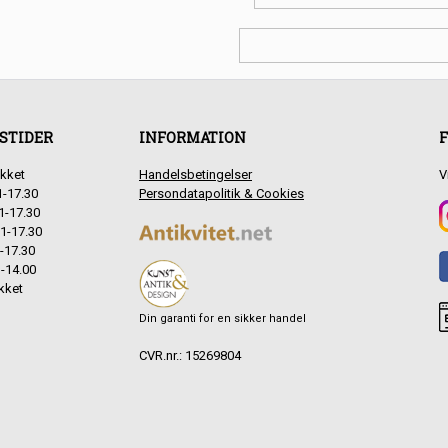
STIDER
INFORMATION
F
kket
Handelsbetingelser
V
1-17.30
Persondatapolitik & Cookies
1-17.30
1-17.30
-17.30
-14.00
kket
Din garanti for en sikker handel
CVR.nr.: 15269804