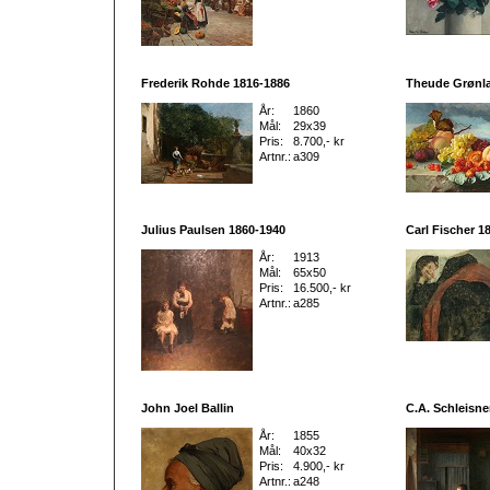
Frederik Rohde 1816-1886
Theude Grønla
År:
1860
Mål:
29x39
Pris:
8.700,- kr
Artnr.:
a309
Julius Paulsen 1860-1940
Carl Fischer 1
År:
1913
Mål:
65x50
Pris:
16.500,- kr
Artnr.:
a285
John Joel Ballin
C.A. Schleisne
År:
1855
Mål:
40x32
Pris:
4.900,- kr
Artnr.:
a248