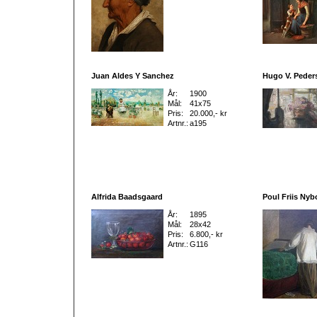
Juan Aldes Y Sanchez
Hugo V. Peder
År:
1900
Mål:
41x75
Pris:
20.000,- kr
Artnr.:
a195
Alfrida Baadsgaard
Poul Friis Nyb
År:
1895
Mål:
28x42
Pris:
6.800,- kr
Artnr.:
G116