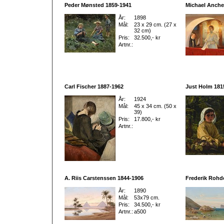
Peder Mønsted 1859-1941
Michael Anche
År:
1898
Mål:
23 x 29 cm. (27 x
32 cm)
Pris:
32.500,- kr
Artnr.:
Carl Fischer 1887-1962
Just Holm 181
År:
1924
Mål:
45 x 34 cm. (50 x
39)
Pris:
17.800,- kr
Artnr.:
A. Riis Carstenssen 1844-1906
Frederik Rohd
År:
1890
Mål:
53x79 cm.
Pris:
34.500,- kr
Artnr.:
a500