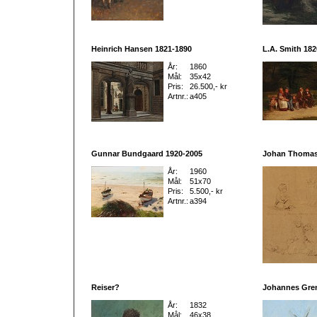
Heinrich Hansen 1821-1890
L.A. Smith 182
År:
1860
Mål:
35x42
Pris:
26.500,- kr
Artnr.:
a405
Gunnar Bundgaard 1920-2005
Johan Thomas
År:
1960
Mål:
51x70
Pris:
5.500,- kr
Artnr.:
a394
Reiser?
Johannes Gre
År:
1832
Mål:
46x38