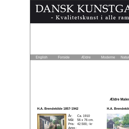
English
Forside
Ældre
Moderne
Natur
Ældre Maler
H.A. Brendekilde 1857-1942
H.A. Brendekil
År:
Ca. 1910
Mål:
56 x 76 cm.
Pris:
42.500,- kr
Artnr.: