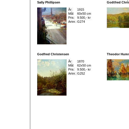
Sally Phillipsen
Godtfred Chrí
År:
1915
Mål:
60x50 cm
Pris:
9.500,- kr
Artnr.:
G274
Godfred Christensen
Theodor Hum
År:
1870
Mål:
62x50 cm
Pris:
9.500,- kr
Artnr.:
G252