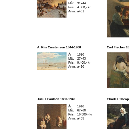
Mål:
31x44
Pris:
4.800,- kr
Artnr.:
a461
A. Riis Carstensen 1844-1906
Carl Fischer 1
År:
1890
Mål:
27x43
Pris:
9.400,- kr
Artnr.:
a450
Julius Paulsen 1860-1940
Charles Theop
År:
1910
Mål:
67x60
Pris:
16.500,- kr
Artnr.:
a435