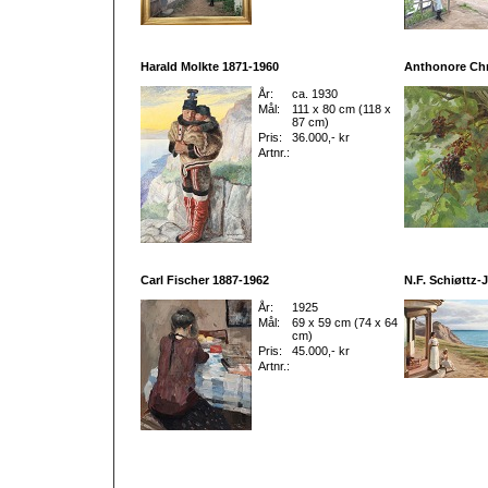
Harald Molkte 1871-1960
Anthonore Chr
År:
ca. 1930
Mål:
111 x 80 cm (118 x
87 cm)
Pris:
36.000,- kr
Artnr.:
Carl Fischer 1887-1962
N.F. Schiøttz-
År:
1925
Mål:
69 x 59 cm (74 x 64
cm)
Pris:
45.000,- kr
Artnr.: