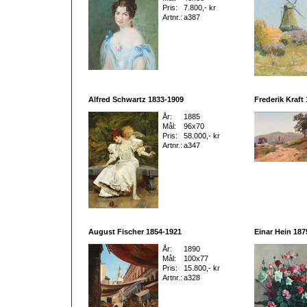
Pris:
7.800,- kr
Artnr.:
a387
Alfred Schwartz 1833-1909
Frederik Kraft
År:
1885
Mål:
96x70
Pris:
58.000,- kr
Artnr.:
a347
August Fischer 1854-1921
Einar Hein 187
År:
1890
Mål:
100x77
Pris:
15.800,- kr
Artnr.:
a328