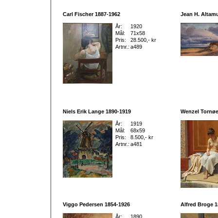
Carl Fischer 1887-1962
Jean H. Altam
År:
1920
Mål:
71x58
Pris:
28.500,- kr
Artnr.:
a489
Niels Erik Lange 1890-1919
Wenzel Tornøe
År:
1919
Mål:
68x59
Pris:
8.500,- kr
Artnr.:
a481
Viggo Pedersen 1854-1926
Alfred Broge 
År:
1890