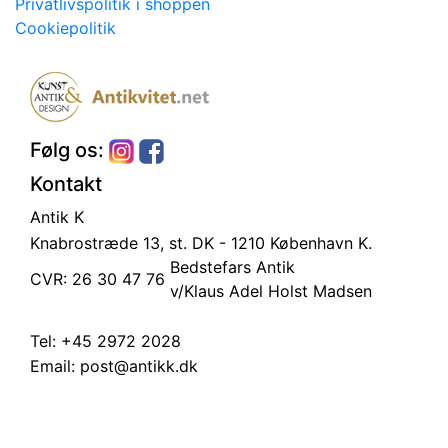
Privatlivspolitik i shoppen
Cookiepolitik
Følg os:
Kontakt
Antik K
Knabrostræde 13, st.
DK - 1210 København K.
Bedstefars Antik
CVR: 26 30 47 76
v/Klaus Adel Holst Madsen
Tel:
+45 2972 2028
Email:
post@antikk.dk