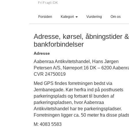
Fri Fragt i DK
(current)
Forsiden
Kategori
Vurdering
Om os
Adresse, kørsel, åbningstider &
bankforbindelser
Adresse
Aabenraa Antikvitetshandel, Hans Jørgen
Petersen A/S, Nørreport 16 DK – 6200 Aabenr
CVR 24750019
Med GPS findes forretningen bedst via
Jernbanegade. Kør herfra ind på posthusets
parkeringsplads og fortsæt til bunden af
parkeringspladsen, hvor Aabenraa
Antikvitetshandel har tre parkeringspladser.
Forretningen ligger ca. 50 meter fra disse plads
M: 4083 5583