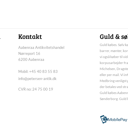
n
Kontakt
Guld & sø
Guld købes. Sølv kø
Aabenraa Antikvitetshandel
barrer, mønter, kor
Nørreport 16
vi også køber til vi
6200 Aabenraa
korpusarbejder fra
Michelsen, Dragste
Mobil: +45 40 83 55 83
eller per mail. Vi 
info@petersen-antik.dk
Medbring venligst g
der betales ved str
CVR no: 24 75 00 19
Guld købes Aabenra
Sønderborg. Guld 