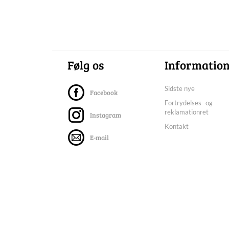
Følg os
Informatio
Sidste nye
Facebook
Fortrydelses- og
reklamationret
Instagram
Kontakt
E-mail