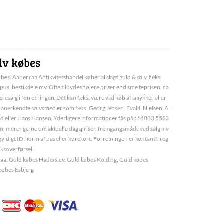
lv købes
bes. Aabenraa Antikvitetshandel køber al slags guld & sølv, f.eks.
pus, bestikdele mv. Ofte tilbydes højere priser end smelteprisen, da
deresalg i forretningen. Det kan f.eks. være ved køb af smykker eller
 anerkendte sølvsmedier som f.eks. Georg Jensen, Evald. Nielsen, A.
d eller Hans Hansen. Yderligere informationer fås på tlf 4083 5583
informerer gerne om aktuelle dagspriser, fremgangsmåde ved salg mv.
yldigt ID i form af pas eller kørekort. Forretningen er kontantfri og
aksoverførsel.
a. Guld købes Haderslev. Guld købes Kolding. Guld købes
købes Esbjerg